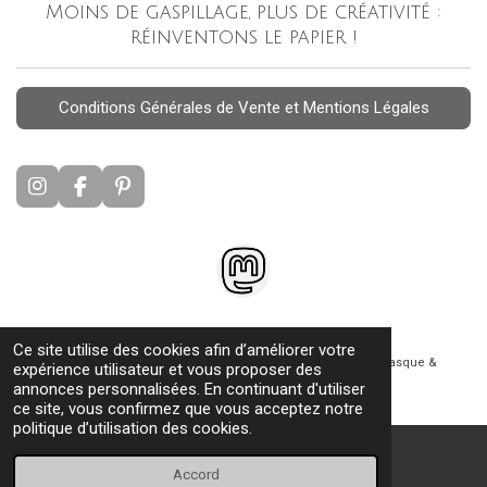
Moins de gaspillage, plus de créativité :
réinventons le papier !
Conditions Générales de Vente et Mentions Légales
I
F
P
n
a
i
s
c
n
t
e
t
a
b
e
g
o
r
r
o
e
a
k
s
Mastodon
Ce site utilise des cookies afin d’améliorer votre
m
t
© 2026 L'Atelier Feuille à Feuille, papier recyclé artisanal - Pays Basque &
expérience utilisateur et vous proposer des
Landes - France
annonces personnalisées. En continuant d'utiliser
ce site, vous confirmez que vous acceptez notre
politique d’utilisation des cookies.
Accord
E-mail
Instagram