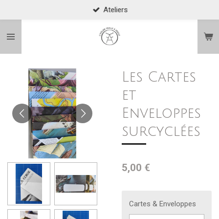
Ateliers
Passer
au
contenu
principal
Les Cartes
et
Enveloppes
surcyclées
5,00 €
Cartes & Enveloppes