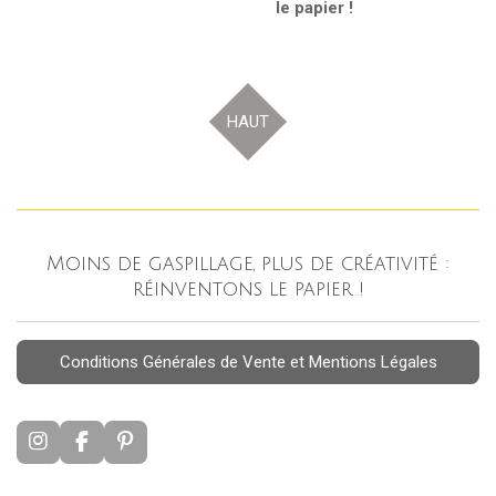
le papier !
HAUT
Moins de gaspillage, plus de créativité :
réinventons le papier !
Conditions Générales de Vente et Mentions Légales
I
F
P
n
a
i
s
c
n